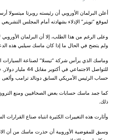
أعلن البرلمان الأوروبي أن رئيسته روبرتا ميتسولا أر
لموقع “تويتر” الإدلاء بشهادته أمام المجلس التشريعي لل
وعلى الرغم من هذا الطلب، إلا أن البرلمان الأوروبي ل
ولم يتضح في الحال ما إذا كان ماسك سيلبي هذه الدعو
وماسك الذي يرأس شركة “تيسلا” لصناعة السيارات الكه
للتواصل الاجتماعي ف
حساب الرئيس الأمريكي السابق دونالد ترامب وألغى سي
كما جمد ماسك حسابات بعض الصحافيين ومنع الترويج 
ذلك.
وأثارت هذه التغييرات الكثيرة انتباه صناع القرارات ال
وسبق للمفوضية الأوروبية أن حذرت ماسك من أن الاتح