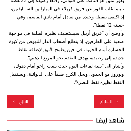
بفوز ثمين هو الثالث على التوالي، رافعاً رصيده إلى 22نقطة
،بينما غاب الفوز عن فريق كربلاء في المباراتين الســابقتين،
إذ اكتفى بنقطة وحيدة من تعادل أمام نادي القاسم، وفي
جعبته 12 نقطة”.
وأوضح أن “فريق أربيل سيستضيف نظيره الطلبة في مواجهة
صعبة على الطرفين، إذ يتطلع أصحاب الدار للنهوض من كبوة
الخسارة أمام الجوية، في حين يطمح الأنيق لإضافة نقاط
جديدة إلى رصيده، بهدف التقدم نحو المربع الذهبي”.
وأشار الى “بقية لقاءات اليوم حيث يلعب زاخو أمام دهوك،
ونوروز مع الحدود، ويحل الكرخ ضيفاً على الديوانية، ويستقبل
النفط نظيره نفط البصرة”.
تصفّح
السابق
التالي
المقالات
شاهد ايضا