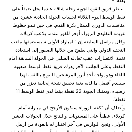
بغداد –
تنتظر فريق القوة الجوية رحلة شاقة عندما يحل ضيفاً على
نفط الوسط اليوم الثلاثاء لحساب الجولة الحادية عشرة من
منافسات الدوري الممتاز بكرة القدم، في حين تبدو حظوظ
غريمه التقليدي الزوراء أوفر للفوز عندما يلاعب كربلاء.
وقال مراسل السابعة إن “المباراة الأولى سيستضيفها ملعب
النجف الدولي والتي يطمح من خلالها الصقور إلى استعادة
نغمة الانتصارات عقب تعادله السلبي في الجولة السابقة أمام
النفط، وعلى الجانب الآخر يدرك فريق نفط الوسط صعوبة
اللقاء وهو يواجه أحد أبرز المرشحين للتتويج باللقب لهذا
سيقدم أفضل ما لديه بغية تحقيق نتيجة إيجابية تعزز من
رصيده ،ويمتلك الجوية 22 نقطة بينما لدى نفط الوسط 11
نقطة”.
وأضاف أن “كفة الزوراء ستكون الأرجح في مباراته أمام
كربلاء، عطفاً على المستويات والنتائج خلال الجولات العشر
الأولى، ونجح النوارس في آخر اختبار له بالعودة من أربيل