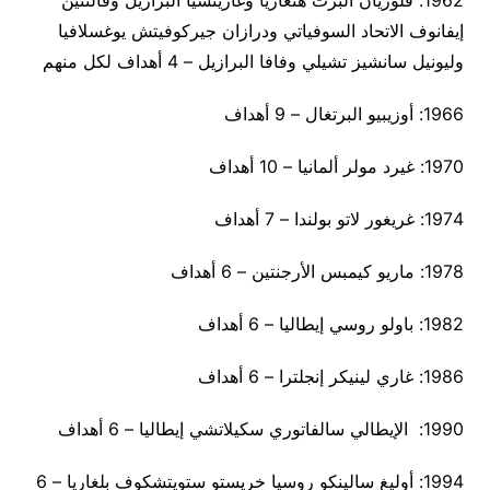
1962: فلوريان ألبرت هنغاريا وغارينشيا البرازيل وفالنتين
إيفانوف الاتحاد السوفياتي ودرازان جيركوفيتش يوغسلافيا
وليونيل سانشيز تشيلي وفافا البرازيل – 4 أهداف لكل منهم
1966: أوزيبيو البرتغال – 9 أهداف
1970: غيرد مولر ألمانيا – 10 أهداف
1974: غريغور لاتو بولندا – 7 أهداف
1978: ماريو كيمبس الأرجنتين – 6 أهداف
1982: باولو روسي إيطاليا – 6 أهداف
1986: غاري لينيكر إنجلترا – 6 أهداف
1990: الإيطالي سالفاتوري سكيلاتشي إيطاليا – 6 أهداف
1994: أوليغ سالينكو روسيا خريستو ستويتشكوف بلغاريا – 6