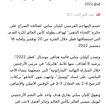
عدد القراءات:
121
حسم المهاجم الفرنسي كيليان مبابي، لصالحه الصراع على
جائزة “الحذاء الذهبي” لهداف بطولة كأس العالم لكرة القدم،
التي استضافتها قطر خلال الفترة من 20 نوفمبر ولغاية 18
ديسمبر 2022.
وتصدر كيليان مبابي قائمة هدافي مونديال “قطر 2022″،
برصيد 8 أهداف، منها ثلاثية “هاتريك” في مرمى الأرجنتين
خلال المباراة النهائية “الماراثونية” التي جمعتهما مساء الأحد
الماضي، على استاد “لوسيل”، وانتهت بفوز “التانغو” بركلات
الترجيح 4-2 بعد التعادل 3-3 في الوقتين الأصلي والإضافي.
وتفوق كليان مبابي بفارق هدف واحد على النجم الأرجنتيني
ليونيل ميسي الفائز بكأس العالم وجائز أفضل لاعب في