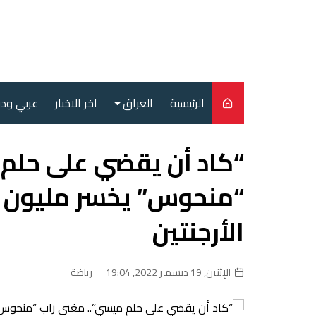
لتجاوز
لى
لمحتوى
الرئيسية
العراق
اخر الاخبار
عربي ود
أمن
“كاد أن يقضي على حلم 
سياسة
“منحوس” يخسر مليون دو
محليات
الأرجنتين
الإثنين, 19 ديسمبر 2022, 19:04
رياضة