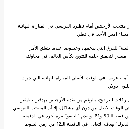
منتخب الأرجنتين أمام نظيره الفرنسي في المباراة النهائية
عنة” للفرق التي يدعمها، وخصوصا عندما يتعلق الأمر
ل ميسي لتحقيق حلمه للتتويج بكأس العالم، في محاولته
مام فرنسا في الوقت الأصلي للمباراة النهائية التي جرت
يون دولار.
ركلات الترجيح، بالرغم من تقدم الأرجنتين بهدفين نظيفين
في الوقت الأصل من دون أي مشاكل، إلا أن المنتخب الفرنسي
تمكن من إدراك التعادل بهدفين متأخرين وخلال دقيقتين فقط الـ80 و81، وتقدم “التانغو” مرة أخرة في الدقيقة
الرابعة من زمن الشوط الإضافي الأول، ورد منتخب “الديوك” بهدف التعادل في الدقيقة الـ12 من زمن الشوط