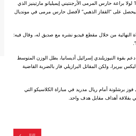
الإضافي الثاني، وكاد أن ينتزع الفوز في الدقيقة الـ120 لولا براعة حارس المرمى الأرجنتيني إيميليانو مارتينيز الذي
ليحصل على “القفاز الذهبي” لأفضل حارس مرمى في مونديال
ة النهائية من خلال مقطع فيديو نشره مع صديق له، وقال فيه:
.
2 مليون دولار، عندما دعم بقوة النيوزيلندي إسرائيل أديسانيا، بطل الوزن المتوسط
 للفنون القتالية المختلطة “MMA” أمام أليكس بيريرا، ولكن المقاتل البرازيلي فاز بالضربة القاضية
ا راهن على فوز برشلونة أمام ريال مدريد في مباراة الكلاسيكو التي
ي بقلاقة أهداف مقابل هدف واحد.
التالي