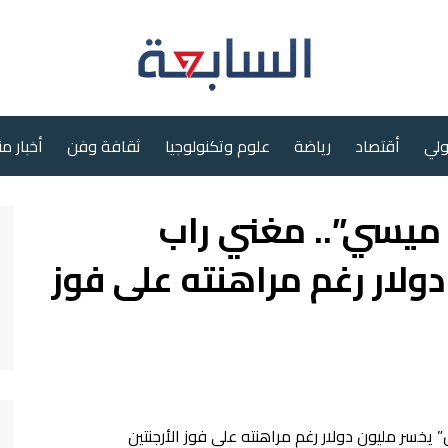
ولي
أقتصاد
رياضة
علوم وتكنولوجيا
ثقافة وفن
أخبار م
ميسي”.. مغني راب
لار رغم مراهنته على فوز