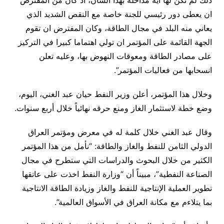
ذلك لم تكن لها اية مداخلة بهذا الشأن، اذ كان من المفترض
ان يعطى دور رئيسي للجنة خاصة مع النقص الشديد الذي
يعاني منه البلد في مجال الطاقة، وكان المفترض ان تقوم
الجهة القائمة على المؤتمر ان تولي اهتماما كبيرا في التركيز
على مصادر الطاقة ومعوقات النهوض بها، وعليه تعلن
انسحابها من فعاليات المؤتمر”.
وخلال هذا المؤتمر، أعلن وزير النفط حيان عبد الغني، اليوم،
وضع خطة لاستثمار الغاز ومنع حرقه نهائياً خلال أربع سنوات.
وقال عبد الغني خلال كلمة له في معرض ومؤتمر العراق
الدولي الثامن للنفط والغاز والطاقة: “نأمل من هذا المؤتمر
الكثير من خلال البحوث والدراسات التي ستطرح في مجال
الصناعة النفطية”، مبيناً أن “وزارة النفط اخذت على عاتقها
تطوير العملية الإنتاجية للنفط والغاز وزيادة الطاقة الانتاجية
بما يتلاءم مع مكانة العراق في الأسواق العالمية”.