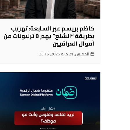
كاظم بريسم عبر السابعة: تهريب
بطريقة “الشلع” يهدر 8 ترليونات من
أموال العراقيين
الخميس, 21 مايو 2026, 23:15