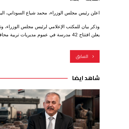
اعلن رئيس مجلس الوزراء، محمد شياع السوداني، اليوم الاثنين، افتتاح 42 مدرسة في 
وذكر بيان للمكتب الإعلامي لرئيس مجلس الوزراء، وت
يعلن افتتاح 42 مدرسة في عموم مديريات تربية محافظة بغداد في احتفالية أقيمت بالمناسبة”.
تصفّح
السابق
المقالات
شاهد ايضا