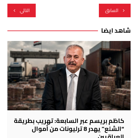
تصفّح
السابق
التالي
المقالات
شاهد ايضا
كاظم بريسم عبر السابعة: تهريب بطريقة
“الشلع” يهدر 8 ترليونات من أموال
العراقيين