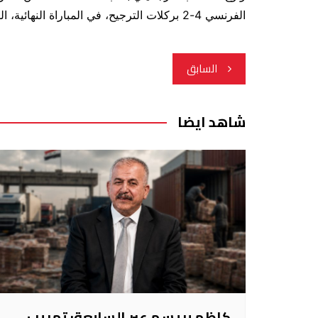
الفرنسي 4-2 بركلات الترجيح، في المباراة النهائية، التي جمعتهما اليوم السبت، بقطر.
تصفّح
السابق
المقالات
شاهد ايضا
كاظم بريسم عبر السابعة: تهريب