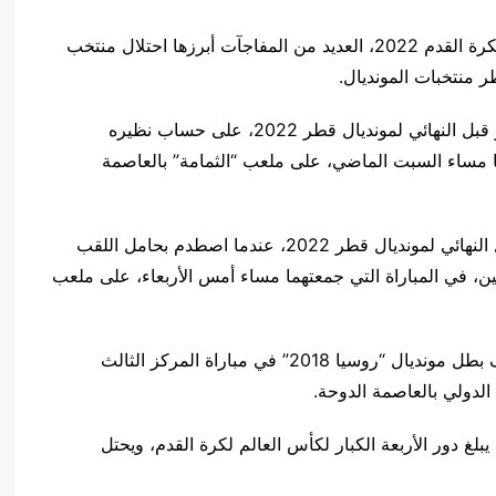
شهدت نهائيات النسخة الـ22 من بطولة كأس العالم لكرة القدم 2022، العديد من المفاجآت أبرزها احتلال منتخب
ر منتخبات المونديال.
وحقق المنتخب المغربي إنجازا تاريخيا بتأهله إلى الدور قبل النهائي لمونديال قطر 2022، على حساب نظيره
لمباراة التي جمعتهما مساء السبت الماضي، على ملعب “الثمامة” بالعاصمة
ولكن مغامرات منتخب المغرب توقفت عند الدور قبل النهائي لمونديال قطر 2022، عندما اصطدم بحامل اللقب
ن، في المباراة التي جمعتهما مساء أمس الأربعاء، على ملعب
كما خسر منتخب المغرب أمام نظيره الكرواتي وصيف بطل مونديال “روسيا 2018” في مباراة المركز الثالث
غ دور الأربعة الكبار لكأس العالم لكرة القدم، ويحتل