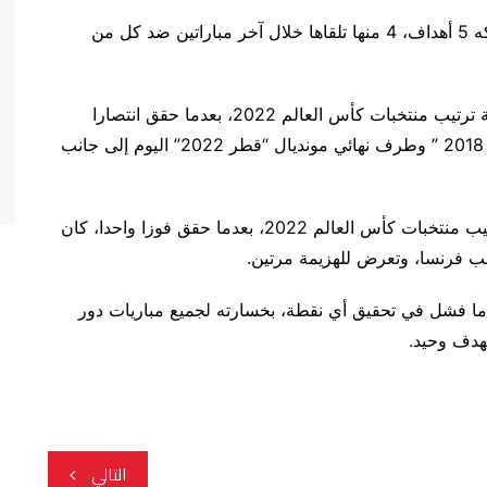
وسجل المنتخب المغربي 6 أهداف فيما استقبلت شباكه 5 أهداف، 4 منها تلقاها خلال آخر مباراتين ضد كل من
أما المنتخب التونسي فقد احتل المرتبة الـ21 في قائمة ترتيب منتخبات كأس العالم 2022، بعدما حقق انتصارا
واحدا، وكان على منتخب فرنسا بطل مونديال “روسيا 2018 ” وطرف نهائي مونديال “قطر 2022” اليوم إلى جانب
ويأتي المنتخب السعودي في المركز 25 في قائمة ترتيب منتخبات كأس العالم 2022، بعدما حقق فوزا واحدا، كان
انب فرنسا، وتعرض للهزيمة مرتين.
ع المنتخب القطري في المركز الأخير 32، بعدما فشل في تحقيق أي نقطة، بخسارته لجميع مباريات دور
التالي