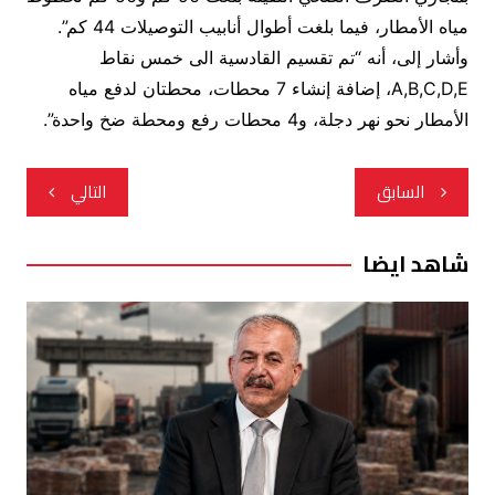
مياه الأمطار، فيما بلغت أطوال أنابيب التوصيلات 44 كم”.
وأشار إلى، أنه “تم تقسيم القادسية الى خمس نقاط
A,B,C,D,E، إضافة إنشاء 7 محطات، محطتان لدفع مياه
الأمطار نحو نهر دجلة، و4 محطات رفع ومحطة ضخ واحدة”.
تصفّح
السابق
التالي
المقالات
شاهد ايضا