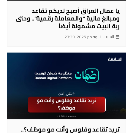
يا عمال العراق أصبح لديكم تقاعد
ومبالغ مالية “والمعاملة رقمية”.. وحتى
ربة البيت مشمولة أيضاً
السبت, 1 نوفمبر 2025, 23:39
تريد تقاعد وفلوس وأنت مو موظف؟..