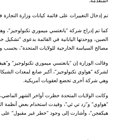
المتقدمة.
تم إدخال التغييرات على قائمة كيانات وزارة التجارة 
كما تم إدراج شركة “يانغتسي ميموري تكنولوجيز”، و
الصين، ووحدتها اليابانية في القائمة بدعوى “تشكيل 
مصالح السياسة الخارجية للولايات المتحدة”، بحسب وث
وقالت الوزارة إن “يانغتسي ميموري تكنولوجيز” و”هيفي
لشركة “هواوي تكنولوجيز”، أكبر صانع لمعدات الشبكا
وهي شركة أخرى تخضع لعقوبات أمريكية.
وكانت الولايات المتحدة حظرت أواخر الشهر الماضي، ب
“هواوي” و”زد تي ئي”، وقيدت استخدام بعض أنظمة المر
هيكفجن”، وأشارت إلى وجود “خطر غير مقبول” على ا