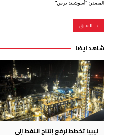
المصدر: “أسوشيتد برس”
تصفّح
السابق
المقالات
شاهد ايضا
ليبيا تخطط لرفع إنتاج النفط إلى