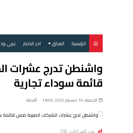
لتجاوز
لى
لمحتوى
الرئيسية
العراق
اخر الاخبار
عربي ود
أمن
واشنطن تدرج عشرات ال
سياسة
قائمة سوداء تجارية
محليات
الجمعة, 16 ديسمبر 2022, 18:03
أقتصاد
عدد القراءات:
118