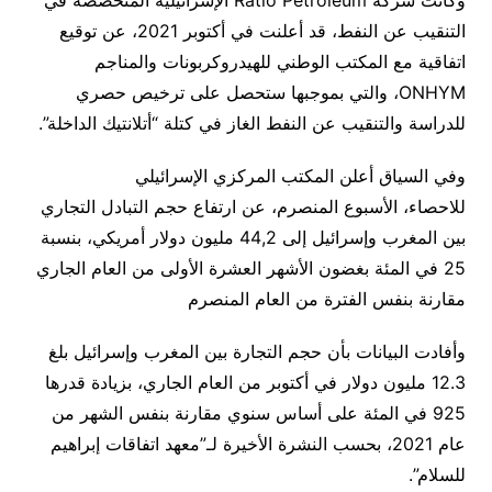
وكانت شركة Ratio Petroleum الإسرائيلية المتخصصة في
التنقيب عن النفط، قد أعلنت في أكتوبر 2021، عن توقيع
اتفاقية مع المكتب الوطني للهيدروكربونات والمناجم
ONHYM، والتي بموجبها ستحصل على ترخيص حصري
للدراسة والتنقيب عن النفط الغاز في كتلة “أتلانتيك الداخلة”.
وفي السياق أعلن المكتب المركزي الإسرائيلي
للاحصاء، الأسبوع المنصرم، عن ارتفاع حجم التبادل التجاري
بين المغرب وإسرائيل إلى 44,2 مليون دولار أمريكي، بنسبة
25 في المئة بغضون الأشهر العشرة الأولى من العام الجاري
مقارنة بنفس الفترة من العام المنصرم
وأفادت البيانات بأن حجم التجارة بين المغرب وإسرائيل بلغ
12.3 مليون دولار في أكتوبر من العام الجاري، بزيادة قدرها
925 في المئة على أساس سنوي مقارنة بنفس الشهر من
عام 2021، بحسب النشرة الأخيرة لـ”معهد اتفاقات إبراهيم
للسلام”.