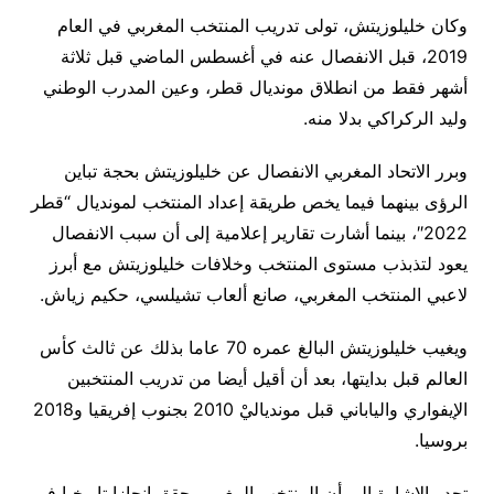
وكان خليلوزيتش، تولى تدريب المنتخب المغربي في العام
2019، قبل الانفصال عنه في أغسطس الماضي قبل ثلاثة
أشهر فقط من انطلاق مونديال قطر، وعين المدرب الوطني
وليد الركراكي بدلا منه.
وبرر الاتحاد المغربي الانفصال عن خليلوزيتش بحجة تباين
الرؤى بينهما فيما يخص طريقة إعداد المنتخب لمونديال “قطر
2022″، بينما أشارت تقارير إعلامية إلى أن سبب الانفصال
يعود لتذبذب مستوى المنتخب وخلافات خليلوزيتش مع أبرز
لاعبي المنتخب المغربي، صانع ألعاب تشيلسي، حكيم زياش.
ويغيب خليلوزيتش البالغ عمره 70 عاما بذلك عن ثالث كأس
العالم قبل بدايتها، بعد أن أقيل أيضا من تدريب المنتخبين
الإيفواري والياباني قبل موندياليْ 2010 بجنوب إفريقيا و2018
بروسيا.
تجدر الإشارة إلى أن المنتخب المغربي حقق إنجازا تاريخيا في