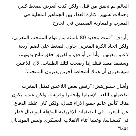
العالم لم تحقق من قبل، ولكن كنت أتعرض لضغط كبير،
وحملات تشهير، لإثارة العداء بين الجماهير المحلية في
المغرب والمغاربة المقيمين في الخارج”.
وأردف: “قمت بتجديد 80 بالمئة من قوام المنتخب المغربي،
ولكن اتحاد الكرة المغربي حاول الضغط علي لضم أربعة
لاعبين بعينهم، وأنا لم أوافق، والفريق حقق نتائج بدونهم،
وستفقد مصداقيتك إذا رضخت لتلك الطلبات، لأن اللاعبين
سيشعرون أن هناك أشخاصا آخرين يديرون المنتخب”.
وأشار خليلوزيتش: “رفض بعض اللاعبين تمثيل المغرب
لتفضيلهم اللعب لإسبانيا وإنجلترا وفرنسا، ولكن عندما يكون
هناك كأس عالم جميع الآراء تتبدل، ولكن كان عليك الدفاع
عن المغرب في التصفيات الإفريقية المؤهلة لمونديال قطر
في كينشاسا، وغينيا أثناء الانقلاب العسكري وليس المونديال
فقط”.