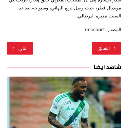
مونديال قطر، حيث وصل لربع النهائي، وسيواجه بعد غد
السبت نظيره البرتغالي.
المصدر: rmcsport
تصفّح
السابق
التالي
المقالات
شاهد ايضا