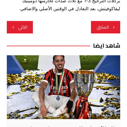
بركلات الترجيح 3-1 مع ثلاث صدات لحارسها دومينيك
ليفاكوفيتش، بعد التعادل في الوقتين الأصلي والاضافي.
تصفّح
السابق
التالي
المقالات
شاهد ايضا