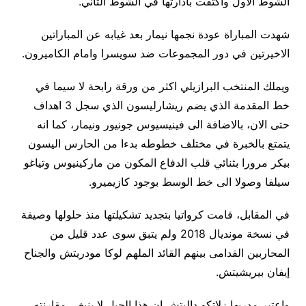
الشوط الاول واكتفت بادارتها في الشوط الثاني.
شهدت المباراة عودة نجمها نيمار بعد غيابه عن المباراتين
الاخيرتين في دور المجموعات ضد سويسرا وامام الكاميرون.
ويملك المنتخب البرازيلي اكثر من ورقة رابحة لا سيما في
خط المقدمة الذي يضم ريشارليسون الذي سجل 3 اهداف
حتى الان، بالاضافة الى فينيسيوس جونيور ونيمار، كما انه
يتمتع بالخبرة في مختلف خطوطه بدءا من الحارس اليسون
بيكر مرورا بثنائي قلب الدفاع المكون من ماركينيوس وتياغو
سيلفا وصولا الى خط الوسط بوجود كازيميرو.
في المقابل، قامت كرواتيا بتجديد تشكيلتها منذ حلولها وصيفة
في نسخة مونديال 2018 ولم يتبق سوى عدد قليل من
المحاربين القدامى بينهم القائد الملهم لوكا مودريتش والجناح
إيفان بيريشيتش.
واعتبر مدربها زلاتكو داليتش إن هذا الجيل لا ينبغي مقارنته