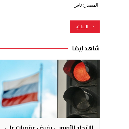
المصدر: تاس
تصفّح
السابق
المقالات
شاهد ايضا
الاتحاد الأوروبي يفرض عقوبات على