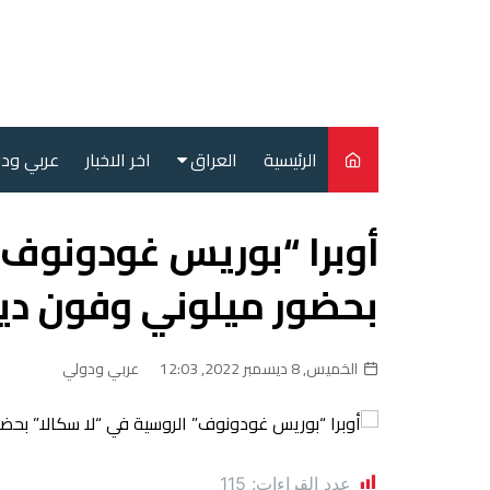
لتجاوز
لى
لمحتوى
الرئيسية
العراق
اخر الاخبار
عربي ود
أمن
أوبرا “بوريس غودونوف” 
سياسة
بحضور ميلوني وفون دير
محليات
الخميس, 8 ديسمبر 2022, 12:03
عربي ودولي
عدد القراءات:
115