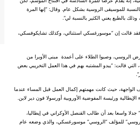
ية، إنه يقدم عرضا للمرة السادسة في افتتاح الموسم، لكن
وبالنسبة للموسيقى الروسية بشكل عام. وقال: “إنها المرة
 وذلك بالطبع يعني الكثير بالنسبة لي”.
ن، فقد قالت إن “موسورغسكي استثنائي، وكذلك تشايكوفسكي،
ض الروسي، وصبوا الطلاء على أعمدة مبنى الأوبرا من
، التي قالت: “يبدو المشتبه بهم في هذا العمل التخريبي بعض
.
يف الواجهة، حيث كانت مهمتهم إكمال العمل قبل المساء عندما
الإيطالية ورئيسة المفوضية الأوروبية أورسولا فون دير لاين.
دلا واسعا بعد أن طالب القنصل الأوكراني في إيطاليا،
 “الروسي” للمؤلف “الروسي” موسورغسكي، والذي وضعه عام