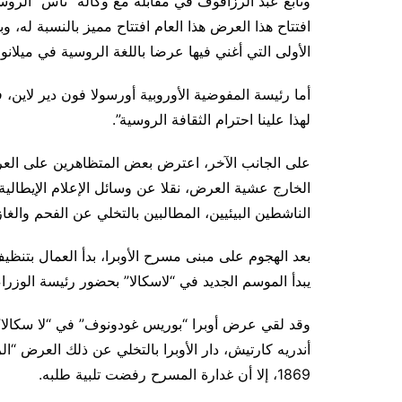
وتابع عبد الرزاقوف في مقابلة مع وكالة “تاس” الروس
افتتاح هذا العرض هذا العام افتتاح مميز بالنسبة له، 
الأولى التي أغني فيها عرضا باللغة الروسية في ميلانو،
أما رئيسة المفوضية الأوروبية أورسولا فون دير لاي
لهذا علينا احترام الثقافة الروسية”.
على الجانب الآخر، اعترض بعض المتظاهرين على العر
الخارج عشية العرض، نقلا عن وسائل الإعلام الإيطالية
الناشطين البيئيين، المطالبين بالتخلي عن الفحم والغاز”
بعد الهجوم على مبنى مسرح الأوبرا، بدأ العمال بتنظ
يبدأ الموسم الجديد في “لاسكالا” بحضور رئيسة الوزراء 
وقد لقي عرض أوبرا “بوريس غودونوف” في “لا سكالا” ج
أندريه كارتيش، دار الأوبرا بالتخلي عن ذلك العرض
1869، إلا أن غدارة المسرح رفضت تلبية طلبه.