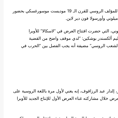
قدمت أوبرا “لا سكالا” ميلانو أوبرا “بوريس غودونوف” للمؤلف الروسي للقرن الـ 19 موديست موسورغسكي بحضور
لوني وأورسولا فون دير لاين.
وني، التي حضرت افتتاح العرض في “لاسكالا” للأوبرا
يم ألكسندر بوشكين: “لدي موقف واضح من القضية
ة أو الشعب الروسي” مضيفة أنه يجب الفصل بين “الحرب في
 إلدار عبد الرزاقوف، إنه يغني لأول مرة باللغة الروسية على
ض خلال مشاركته غناء العرض الأول للإنتاج الجديد للأوبرا