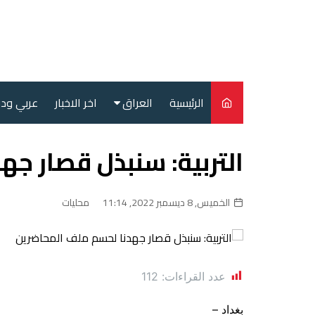
لتجاوز
لى
لمحتوى
الرئيسية
العراق
اخر الاخبار
عربي ود
أمن
التربية: سنبذل قصار ج
سياسة
محليات
الخميس, 8 ديسمبر 2022, 11:14
محليات
عدد القراءات:
112
بغداد –