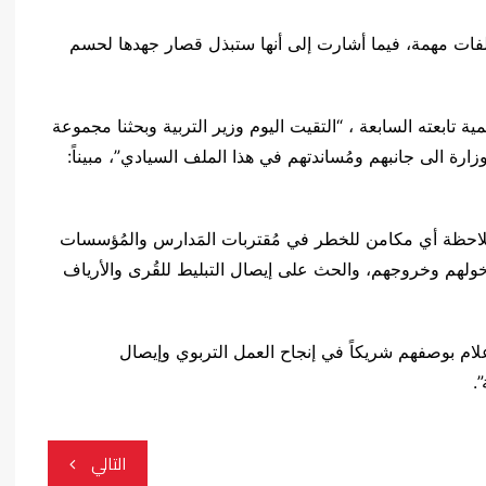
 ملفات مهمة، فيما أشارت إلى أنها ستبذل قصار جهدها لحسم
 تابعته السابعة ، “التقيت اليوم وزير التربية وبحثنا مجموعة
ة الى جانبهم ومُساندتهم في هذا الملف السيادي”، مبيناً:
لمُلاحظة أي مكامن للخطر في مُقتربات المَدارس والمُؤسسات
 دخولهم وخروجهم، والحث على إيصال التبليط للقُرى والأرياف
علام بوصفهم شريكاً في إنجاح العمل التربوي وإيصال
.
التالي