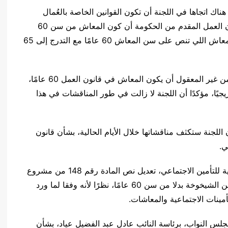
اك اتجاها في اللجنة أن تكون القوانين الخاصة بالعُمال
متماشية مع بعضها البعض، متابعًا: “فيه مواد في قانون العمل المقدم من الحكومة أن كون المعاش من سن 60
عامًا سيحدث تضاربًا وعدم دستورية مع مواد قانون المعاش اللي تنص على سن المعاش 60 عامًا مع التدرج إلى 65
وأكد وكيل لجنة القوى العاملة في مجلس النواب أنه من غير المعقول أن يكون المعاش في قانون العمل 60 عامًا،
عاشات رقم 148 يصل إلى 65 عامًا تدريجيًا، مؤكدًا أن اللجنة لا زالت في طور المناقشات في هذا
للجنة ستكثف مناقشاتها خلال الأيام الحالية، بشأن قانون
لي.
وكان قد اقترح اللواء جمال عوض، رئيس الهيئة القومية للتأمين الاجتماعي، تعديل نص المادة رقم 148 من مشروع
قانون العمل المقدم من الحكومة، بالنص على لفظ سن الشيخوخة بدلا من سن 60 عامًا، نظرًا لأنه وفقا لما ورد
جلس النواب، برئاسة النائب عادل عبد الفضيل عياد، بشأن