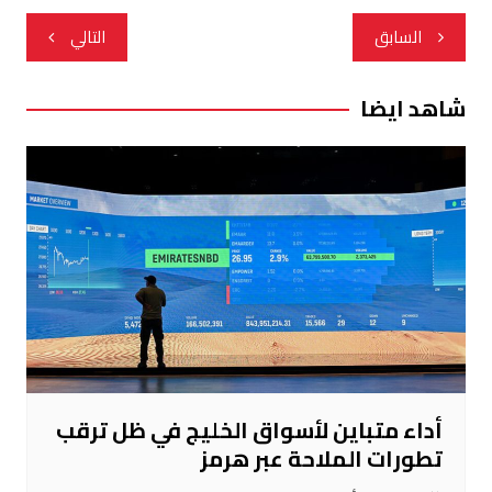
تصفّح
السابق
التالي
المقالات
شاهد ايضا
أداء متباين لأسواق الخليج في ظل ترقب
تطورات الملاحة عبر هرمز