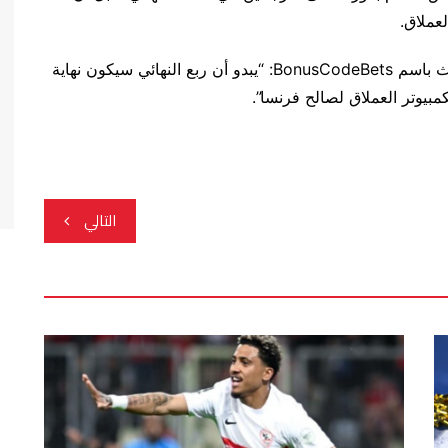
عملاق.
وفي حديثه عن تنبؤات الحواسيب العملاقة، قال متحدث باسم BonusCodeBets: “يبدو أن ربع النهائي سيكون نهاية
مبيوتر العملاق لصالح فرنسا”.
التالي