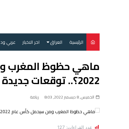
لتجاوز
لى
لمحتوى
الرئيسية
العراق
اخر الاخبار
عربي ود
أمن
ماهي حظوظ المغرب و
سياسة
2022؟.. توقعات جديدة لبطولة مونديال قطر
محليات
الخميس, 8 ديسمبر 2022, 8:03
رياضة
عدد القراءات:
127