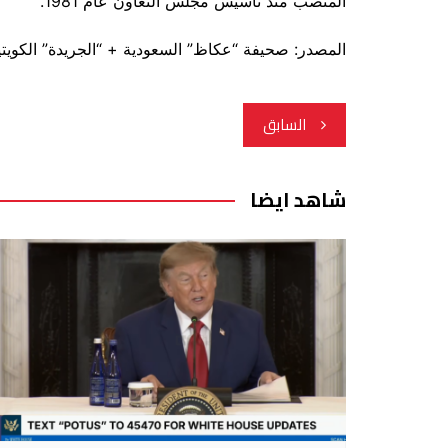
المنصب منذ تأسيس مجلس التعاون عام 1981.
المصدر: صحيفة “عكاظ” السعودية + “الجريدة” الكويت
تصفّح
السابق
المقالات
شاهد ايضا