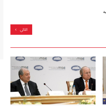
ية
التالي