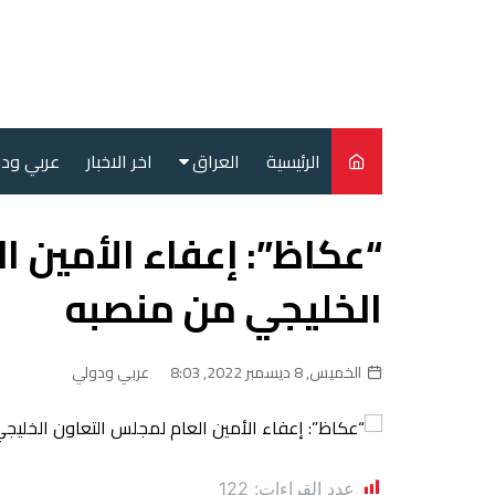
لتجاوز
لى
لمحتوى
الرئيسية
العراق
اخر الاخبار
عربي ود
أمن
“عكاظ”: إعفاء الأمين ا
سياسة
الخليجي من منصبه
محليات
الخميس, 8 ديسمبر 2022, 8:03
عربي ودولي
عدد القراءات:
122