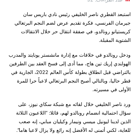
استبعد القطري ناصر الخليفي رئيس نادي باريس سان
جيرمان الفرنسي، فكرة تقديم عرض لضم النجم البرتغالي
كريستيانو رونالدو، في صفقة انتقال حر خلال الانتقالات
الشتوية المقبلة.
ودخل رونالدو في خلافات مع إدارة مانشستر يونايتد والمدرب
الهولندي إريك تين هاج، مما أدى إلى فسخ العقد بين الطرفين
بالتراضي قبل انطلاق بطولة كأس العالم 2022، الجارية في
قطر حاليا، وبالتالي أصبح النجم البرتغالي لاعباً حرا للمرة
الأولى في مسيرته.
ورد ناصر الخليفي خلال لقائه مع شبكة سكاي نيوز، على
سؤال احتمالية انضمام رونالدو لهم، قائلا: “اللاعبون الثلاثة
الذين لدينا ليونيل ميسي ونيمار وكيليان مبابي، إنه صعب
للغاية، لكني أتمنى له الأفضل إنه رائع ولا يزال لاعبا هاما”.