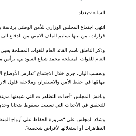
السابعة-بغداد
قرارات، من بينها تسليم الملف الامني من الدفاع الى الداخلية في 3 محاف
وذكر الناطق باسم القائد العام للقوات المسلحة يحيى
العام للقوات المسلحة محمد شياع السوداني، ترأس مساء
وبحسب اليان، جرى خلال الاجتماع “تدارس الأوضاع الأمن
مهامّها في حفظ الأمن والاستقرار، وملاحقة فلول الار
وناقش المجلس “أحداث التظاهرات التي شهدتها مدينة 
للتحقيق في الأحداث التي تسببت بسقوط ضحايا وحدوث
وشدّد المجلس على “ضرورة الحفاظ على أرواح المتظا
التظاهرات أو استغلالها لأغراض شخصية”.