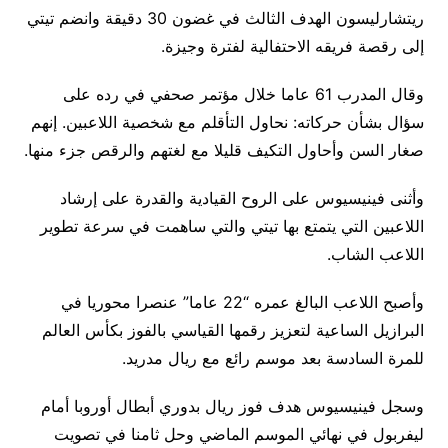
ريتشارليسون الهدف الثالث في غضون 30 دقيقة وانضم تيتي
إلى رقصة فريقه الاحتفالية لفترة وجيزة.
وقال المدرب 61 عاما خلال مؤتمر صحفي في رده على
سؤال بشأن حركاته: نحاول التأقلم مع شخصية اللاعبين. إنهم
صغار السن وأحاول التكيف قليلا مع لغتهم والرقص جزء منها.
وأثنى فينيسيوس على الروح القيادية والقدرة على إرشاد
اللاعبين التي يتمتع بها تيتي والتي ساهمت في سرعة تطوير
اللاعب الشاب.
وأصبح اللاعب البالغ عمره “22 عاما” عنصرا محوريا في
البرازيل الساعية لتعزيز رقمها القياسي بالفوز بكأس العالم
للمرة السادسة بعد موسم رائع مع ريال مدريد.
وسجل فينيسيوس هدف فوز ريال بدوري أبطال أوروبا أمام
ليفربول في نهائي الموسم الماضي وحل ثامنا في تصويت