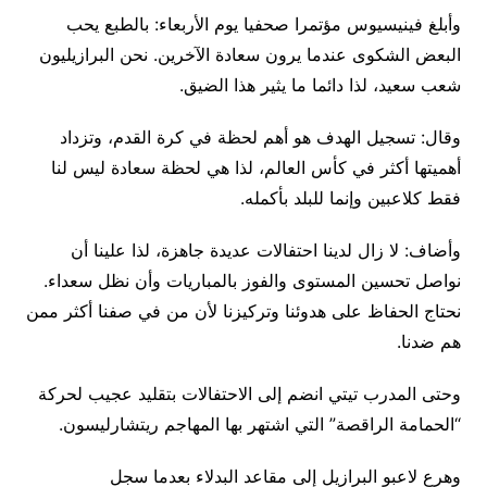
وأبلغ فينيسيوس مؤتمرا صحفيا يوم الأربعاء: بالطبع يحب
البعض الشكوى عندما يرون سعادة الآخرين. نحن البرازيليون
شعب سعيد، لذا دائما ما يثير هذا الضيق.
وقال: تسجيل الهدف هو أهم لحظة في كرة القدم، وتزداد
أهميتها أكثر في كأس العالم، لذا هي لحظة سعادة ليس لنا
فقط كلاعبين وإنما للبلد بأكمله.
وأضاف: لا زال لدينا احتفالات عديدة جاهزة، لذا علينا أن
نواصل تحسين المستوى والفوز بالمباريات وأن نظل سعداء.
نحتاج الحفاظ على هدوئنا وتركيزنا لأن من في صفنا أكثر ممن
هم ضدنا.
وحتى المدرب تيتي انضم إلى الاحتفالات بتقليد عجيب لحركة
“الحمامة الراقصة” التي اشتهر بها المهاجم ريتشارليسون.
وهرع لاعبو البرازيل إلى مقاعد البدلاء بعدما سجل