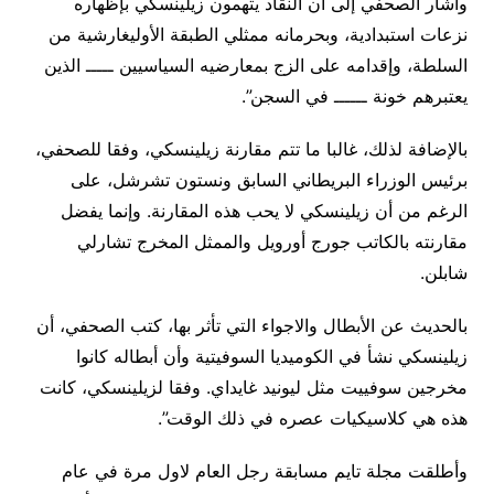
وأشار الصحفي إلى أن النقاد يتهمون زيلينسكي بإظهاره
نزعات استبدادية، وبحرمانه ممثلي الطبقة الأوليغارشية من
السلطة، وإقدامه على الزج بمعارضيه السياسيين ـــــ الذين
يعتبرهم خونة ــــــ في السجن”.
بالإضافة لذلك، غالبا ما تتم مقارنة زيلينسكي، وفقا للصحفي،
برئيس الوزراء البريطاني السابق ونستون تشرشل، على
الرغم من أن زيلينسكي لا يحب هذه المقارنة. وإنما يفضل
مقارنته بالكاتب جورج أورويل والممثل المخرج تشارلي
شابلن.
بالحديث عن الأبطال والاجواء التي تأثر بها، كتب الصحفي، أن
زيلينسكي نشأ في الكوميديا السوفيتية وأن أبطاله كانوا
مخرجين سوفييت مثل ليونيد غايداي. وفقا لزيلينسكي، كانت
هذه هي كلاسيكيات عصره في ذلك الوقت”.
وأطلقت مجلة تايم مسابقة رجل العام لاول مرة في عام