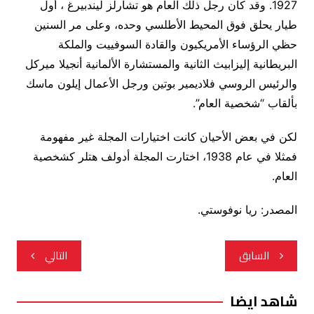
1927. وقد كان رجل ذلك العام هو تشارلز ليندبيرغ ، أول
طيار يحلق فوق المحيط الأطلسي وحده، وعلى مر السنين
حظي الرؤساء الأمريكيون والقادة السوفييت والملكة
البريطانية إليزابيث الثانية والمستشارة الألمانية أنجيلا ميركل
والرئيس الروسي فلاديمير بوتين ورجل الأعمال إيلون ماسك
بألقاب “شخصية العام”.
لكن في بعض الأحيان كانت اختيارات المجلة غير مفهومة
فمثلا في عام 1938، اختارت المجلة أدولف هتلر كشخصية
العام.
المصدر: ريا نوفوستي.
تصفّح
السابق
التالي
المقالات
شاهد ايضا