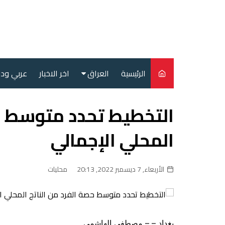
لتجاوز
لى
لمحتوى
الرئيسية
العراق
اخر الاخبار
عربي ود
أمن
التخطيط تحدد متوسط حص
سياسة
المحلي الإجمالي
محليات
الأربعاء, 7 ديسمبر 2022, 20:13
محليات
بغداد – – مصطفى الهاشمي