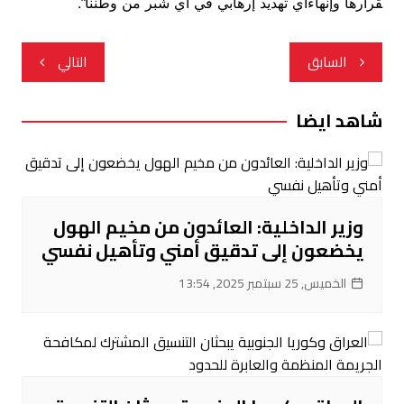
قرارها
وإنهاءأي
تهديد
إرهابي
في
أي
شبر
من
وطننا”
.
تصفّح
السابق
التالي
المقالات
شاهد ايضا
وزير الداخلية: العائدون من مخيم الهول
يخضعون إلى تدقيق أمني وتأهيل نفسي
الخميس, 25 سبتمبر 2025, 13:54