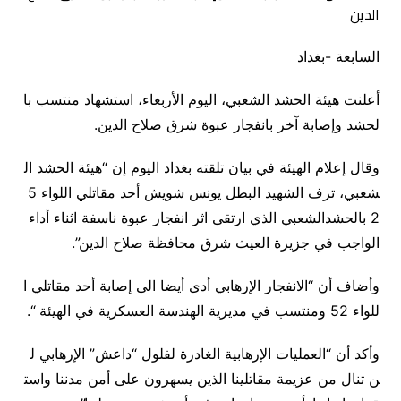
السابعة -بغداد
أعلنت
هيئة
الحشد
الشعبي،
اليوم
الأربعاء،
استشهاد
منتسب
با
لحشد
وإصابة
آخر
بانفجار
عبوة
شرق
صلاح
الدين
.
وقال
إعلام
الهيئة
في
بيان
تلقته
بغداد
اليوم
إن
“هيئة
الحشد
ال
شعبي،
تزف
الشهيد
البطل
يونس
شويش
أحد
مقاتلي
اللواء
5
2
بالحشدالشعبي
الذي
ارتقى
اثر
انفجار
عبوة
ناسفة
اثناء
أداء
الواجب
في
جزيرة
العيث
شرق
محافظة
صلاح
الدين”
.
وأضاف
أن
“الانفجار
الإرهابي
أدى
أيضا
الى
إصابة
أحد
مقاتلي
ا
للواء
52
ومنتسب
في
مديرية
الهندسة
العسكرية
في
الهيئة
“
.
وأكد
أن
“العمليات
الإرهابية
الغادرة
لفلول
“داعش”
الإرهابي
ل
ن
تنال
من
عزيمة
مقاتلينا
الذين
يسهرون
على
أمن
مدننا
واست