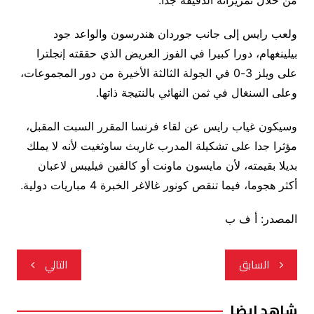
من خلال تمريراته الدقيقة جدا.
ولعب رايس إلى جانب جوردان هندرسون والواعد جود
بيلينغهام، دورا كبيرا في الفوز العريض الذي حققته إنجلترا
على ويلز 3-0 في الجولة الثالثة الأخيرة من دور المجموعات،
وعلى السنغال في ثمن النهائي بالنتيجة ذاتها.
وسيكون غياب رايس عن لقاء فرنسا المقرر السبت المقبل،
مؤثرا جدا على تشكيلة المدرب غاريث ساوثغيت لأنه لا يملك
بديلا بقيمته، لأن مايسون ماونت أو كالفين فيليبس لاعبان
أكثر هجوما، فيما تنقص كونور غالاغر الخبرة 4 مباريات دولية.
المصدر: أ ف ب
تصفّح
السابق
التالي
المقالات
شاهد ايضا