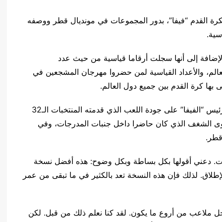
 لكرة القدم “فيفا”، بدور المجموعات في مونديال قطر ووصفه
سية.
بالإضافة إلى أنها سجلت أرقاما قياسية من حيث عدد
لم، والأعداد القياسية لمن حضروا مهرجان المشجعين في
بها كرة القدم بين جميع دول العالم.
وفي حديث قبيل انطلاق منافسات ربع النهائي، أثنى رئيس “الفيفا” على جودة اللعب الذي قدمته المنتخبات الـ32
ى الشغف الذي كان حاضرا داخل جنبات المدرجات، وفي
قطر.
يات. دعني أقولها بكل بساطة وبكل وضوح: هذه أفضل نسخة
لاق. لذلك فإن هذه النسخة تعد بالكثير في ما تبقى من عمر
ل ملاعب من أروع ما يكون. لقد كنا نعلم ذلك من قبل. لكن