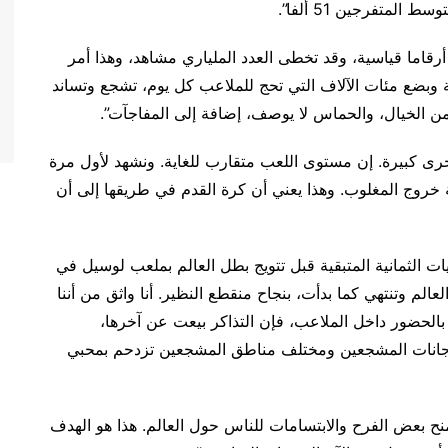
لمتفرجين 51 ألفا”.
أرقاما قياسية، وقد تخطى العدد الملياري مشاهد، وهذا أمر
وبضع مئات الآلاف التي تحج للملاعب كل يوم، تشجع وتساند
 من الخيال، والحماس لا يوصف، إضافة إلى المفاجآت”.
أخرى كبيرة. إن مستوى اللعب متقارب للغاية. ونشهد لأول مرة
 خروج المغلوب. وهذا يعني أن كرة القدم في طريقها إلى أن
ات الثمانية المتبقية قبل تتويج بطل العالم بملعب لوسيل في
لعالم وتنتهي كما بدأت، بنجاح منقطع النظير. أنا واثق من أننا
يتعلق بالحضور داخل الملاعب، فإن التذاكر بيعت عن آخرها،
مهرجانات المشجعين ومختلف مناطق المشجعين تزدحم بمحبي
منح بعض الفرح والابتسامات للناس حول العالم. هذا هو الهدف