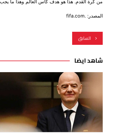
من كرة القدم. هذا هو هدف كأس العالم وهذا ما يجب أ
المصدر: .fifa.com
تصفّح
السابق
المقالات
شاهد ايضا