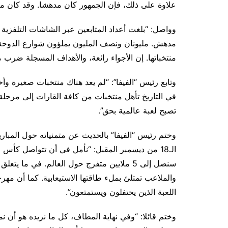
علاوة على ذلك، فإن الجمهور كان مدهشا. وقد كان متوسط ا
وواصل: “بلغت أعداد المتابعين عبر الشاشات التلفزية 
مدهش. مليونان ونصف المليون يملؤون شوارع الدوحة 
منتخباتها. إن الأجواء رائعة، والأهداف المسجلة ضرب
وتابع رئيس “الفيفا”: “لم يعد هناك منتخبات صغيرة و
في التاريخ تأهل منتخبات من كافة القارات إلى مرحلة
تصبح لعبة عالمية بحق”.
وختم رئيس “الفيفا” بالحديث عن متمنياته حول المباري
الـ18 من ديسمبر المقبل: “نأمل في أن تتواصل كأس ا
سنصل إلى 5 ملايين متفرج حول العالم. في ما 
والملاعب تمتلئ بملء طاقتها الاستيعابية. كما أن 
اللعبة الذين يحتفلون ويستمتعون”.
وختم قائلا: “وفي نهاية المطاف، كل ما نريده هو أن ن