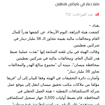
عدد القراءات:
112
بغداد –
كشفت هيئة النزاهة، اليوم الأربعاء، عن كشفها هدراً للمال
العام ومخالفات مالية بقيمة تتجاوز الـ 36 مليار دينار في
شركتين نفطيتين.
وقالت الهيئة في بيان تلقته السابعة إنها “نفذت عمليتا ضبط
هدر للمال العام، ومخالفات مالية في شركتين نفطيتين
بمحافظة ميسان”، مبينة أن “مجموع مبالغ الهدر والمخالفات
تجاوز 36 مليار دينار”
وأشارت دائرة التحقيقات في الهيئة وفقا للبيان إلى أن “فريقا
مؤلفا من ملاكات مكتب تحقيق ميسان انتقل إلى موقع عمل
شركة الاستكشافات النفطية – هيئة العمل الحقلي في
المحافظة، قام بضبط أوليات 3,500 جهاز تسجيل استكشافي
غير مستخدم؛ على الرغم من استيرادها منذ عدة سنوات”.