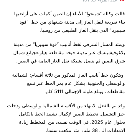
قالت وكالة “شينخوا” للأنباء إن الصين أكملت على أراضيها
بناء تفريعة لنقل الغاز إلى مدينة شنغهاي من خط “قوة
سيبيريا” الذي ينقل الغاز الطبيعي من روسيا.
ويمتد المسار الشرقي لخط أنابيب “قوة سيبيريا” من مدينة
بلاغوفيشينسك عبر مدينة خيخه مقاطعة هيلونغجيانغ شمال
شرق الصين ثم يتصل بشبكة نقل الغاز العامة في الصين.
ويتكون خط أنابيب الغاز المذكور من ثلاثة أقسام: الشمالية
والوسطى والجنوبية. بشكل عام يمر الخط عبر تسع
مقاطعات، ويبلغ طوله الإجمالي 5111 كلم.
وقد تم بالفعل الانتهاء من الأقسام الشمالية والوسطى ودخلت
حيز التشغيل. تخطط الصين لإكمال تشييد الخط بالكامل
بحلول عام 2025. في الوقت نفسه، من المخطط زيادة
الإمدادات إلى 38 مليار متر مكعب سنويا.