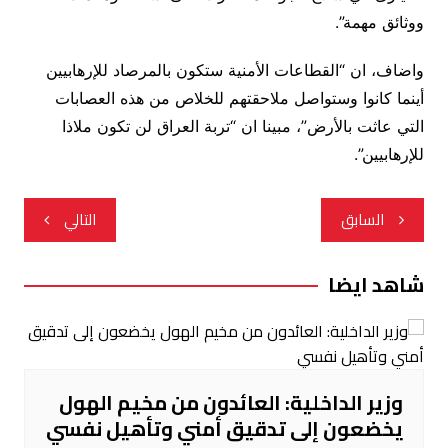
ووثائق مهمة”.
واضاف، ان “القطاعات الأمنية ستكون بالمرصاد للإرهابيين
أينما كانوا وستواصل ملاحقتهم للخلاص من هذه العصابات
التي عاثت بالأرض”، مبينا ان “تربة العراق لن تكون ملاذا
للإرهابيين”.
تصفّح
السابق
التالي
المقالات
شاهد ايضا
وزير الداخلية: العائدون من مخيم الهول
يخضعون إلى تدقيق أمني وتأهيل نفسي