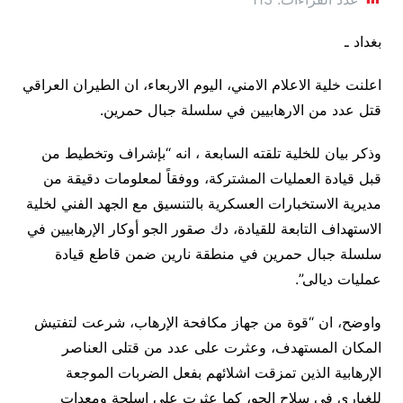
بغداد ـ
اعلنت خلية الاعلام الامني، اليوم الاربعاء، ان الطيران العراقي
قتل عدد من الارهابيين في سلسلة جبال حمرين.
وذكر بيان للخلية تلقته السابعة ، انه “بإشراف وتخطيط من
قبل قيادة العمليات المشتركة، ووفقاً لمعلومات دقيقة من
مديرية الاستخبارات العسكرية بالتنسيق مع الجهد الفني لخلية
الاستهداف التابعة للقيادة، دك صقور الجو أوكار الإرهابيين في
سلسلة جبال حمرين في منطقة نارين ضمن قاطع قيادة
عمليات ديالى”.
واوضح، ان “قوة من جهاز مكافحة الإرهاب، شرعت لتفتيش
المكان المستهدف، وعثرت على عدد من قتلى العناصر
الإرهابية الذين تمزقت اشلائهم بفعل الضربات الموجعة
للغيارى في سلاح الجو، كما عثرت على اسلحة ومعدات