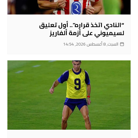
“النادي اتخذ قراره”.. أول تعليق
لسيميوني على أزمة ألفاريز
السبت, 8 أغسطس 2026, 14:54