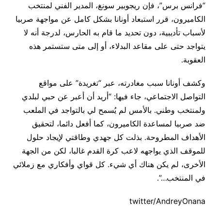
“فرانس برس”، فإن ريجوبير سونغ، المدير الفني لمنتخب
الكاميرون، قرر استبعاد أونانا بشكل كامل عن مواجهة صربيا
لأسباب تأديبية، دون تحديد ما قام به الحارس، لدرجة أنه لا
يتواجد حتى على مقاعد البدلاء، أو إلى متى ستستمر هذه
العقوبة.
وكشف أونانا سبب مغادرته، عبر “تغريدة” على مواقع
التواصل الاجتماعي، جاء فيها: “أريد أن أعبر عن حبي لبلدي
ولمنتخب وطني. بالأمس لم يُسمح لي بالتواجد في الملعب
ضد صربيا لمساعدة الكاميرون، كما أفعل دائما، لتحقيق
الأهداف المطروحة. بذلت كل جهدي وطاقتي لإيجاد حلول
للموقف الذي يواجهه لاعب كرة القدم غالبا، لكن من الجهة
الأخرى، لم يكن هناك أي شيء. كل قواي وأفكاري مع زملائي
في المنتخب…”.
twitter/AndreyOnana