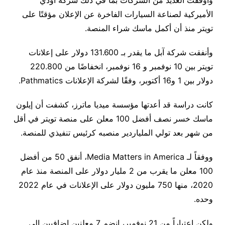
وأوقفت العديد من الشركات بما في ذلك شركة أودي
الأميركية لصناعة السيارات الفاخرة عن الإعلان مؤقتًا على
تويتر منذ أن أكمل ماسك شراء المنصة.
وأنفقت شركة آبل ما يقدر بـ 131.600 دولار على إعلانات
تويتر بين 10 نوفمبر و 16 نوفمبر، انخفاضًا من 220.800
دولار بين 1 و16 أكتوبر، وفقًا لشركة الإعلانات Pathmatics.
كانت دراسة قد أعدتها مؤسسة ميديا ماترز، كشفت أن إيلون
ماسك خسر نصف أفضل 100 معلن على منصة تويتر في أقل
من شهر بعد تولي الملياردير منصبه كرئيس تنفيذي للمنصة.
ووفقاً لـ Media Matters in America، أنفق 50 من أفضل
100 معلن ما يقرب من 2 مليار دولار على المنصة منذ عام
2020، منها 750 مليون دولار على الإعلانات في عام 2022
وحده.
ولكن اعتباراً من 21 نوفمبر، انضم 7 معلنين إضافيين إلى