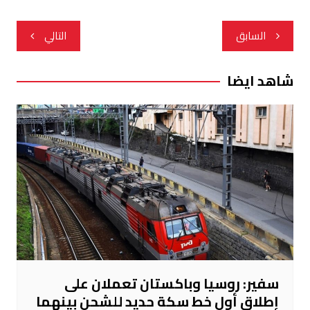
تصفّح
السابق
التالي
المقالات
شاهد ايضا
سفير: روسيا وباكستان تعملان على
إطلاق أول خط سكة حديد للشحن بينهما