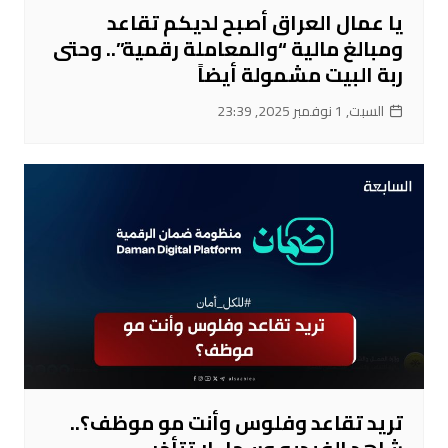
يا عمال العراق أصبح لديكم تقاعد
ومبالغ مالية “والمعاملة رقمية”.. وحتى
ربة البيت مشمولة أيضاً
السبت, 1 نوفمبر 2025, 23:39
تريد تقاعد وفلوس وأنت مو موظف؟..