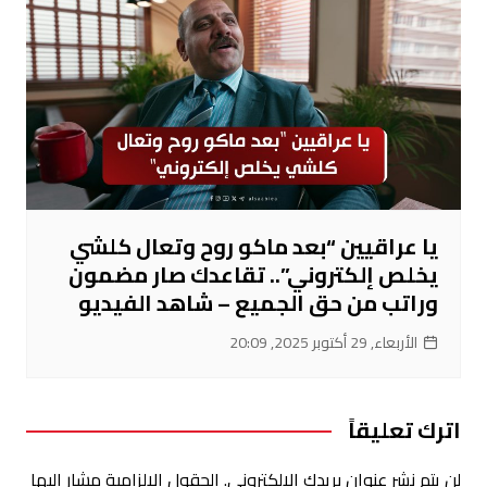
يا عراقيين “بعد ماكو روح وتعال كلشي
يخلص إلكتروني”.. تقاعدك صار مضمون
وراتب من حق الجميع – شاهد الفيديو
الأربعاء, 29 أكتوبر 2025, 20:09
اترك تعليقاً
لن يتم نشر عنوان بريدك الإلكتروني.
الحقول الإلزامية مشار إليها