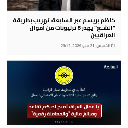
كاظم بريسم عبر السابعة: تهريب بطريقة
“الشلع” يهدر 8 ترليونات من أموال
العراقيين
الخميس, 21 مايو 2026, 23:15