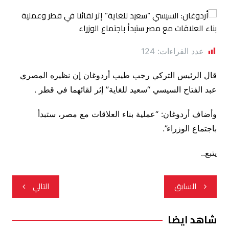
عدد القراءات:
124
قال الرئيس التركي رجب طيب أردوغان إن نظيره المصري
عبد الفتاح السيسي “سعيد للغاية” إثر لقائهما في قطر .
وأضاف أردوغان: “عملية بناء العلاقات مع مصر، ستبدأ
باجتماع الوزراء”.
يتبع..
تصفّح
السابق
التالي
المقالات
شاهد ايضا