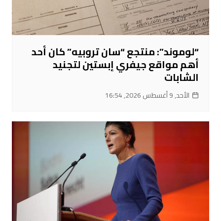
“لوموند”: منتجع “سان تروبيه” كان أحد
أهم مواقع جيفري إبستين لتجنيد
الشابات
الأحد, 9 أغسطس 2026, 16:54