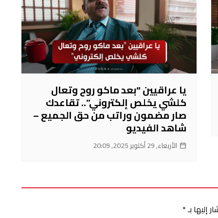
يا عراقيين “بعد ماكو روح وتعال
كلشي يخلص إلكتروني”.. تقاعدك
صار مضمون وراتب من حق الجميع –
شاهد الفيديو
الأربعاء, 29 أكتوبر 2025, 20:09
ر إليها بـ
*