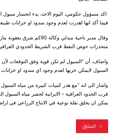
فيما أكد انها اهدرت لعدم وجود سدود او خزانات طبي
وقال مدير ناحية مندلي وكا
منحدرات حوض النفط قرب الشريط الحدودي العراقي- الايراني بدأت
واضاف، أن “السيول لم تكن قوية وفق التوقعات لأن غز
السيول لايمكن خزنها لعدم وجود اي سدود او خزانات 
واشار الى انه “مع هدر كميات كبيرة من مياه السيول ن
يمكن ان يخلق نقلة نوعية في الانتاج الزراعي في اراض
تصفّح
السابق
المقالات