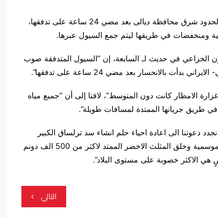
اكد مسؤول حكومي، اليوم الاحد، بدء انحسار سيول الحدود شرق محافظة ديالى بعد مضي 24 ساعة على تدفقها،
عية ومنخفضات في طريقها ليتم جمع السيول عبرها.
لة 90كم شرق بعقوبة مازن الخزاعي في حديث لـ السابعة، إن “السيول المتدفقة صوب
 بالانحسار بعد مضي 24 ساعة على تدفقها”.
ارة الامطار كانت دون المتوسط”، لافتا إلى أن “جميع مياه
في طريق جريانها الممتدة لمسافات طويلة”.
جدد دعوتنا الى اعادة احياء حلم انشاء سد ترلساق الكبير
قرب الحدود العراقية – الايرانية لحصر مياه السيول الموسمية وخلق المثلث الاخضر الممتد لاكثر من 500 الف دونم
ٍ هي الاكثر خصوبة على مستوى البلاد”.
التالي