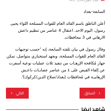
السابعة-بغداد
أعلن الناطق باسم القائد العام للقوات المسلحة اللواء يحيى
رسول، اليوم الاحد، اعتقال 4 عناصر من تنظيم داعش
الارهابي في 3 محافظات.
وقال رسول في بيان تلقته السابعة، إنه “حسب توجيهات
القائد العام للقوات المسلحة، وبجهد استخباري متواصل، تمكن
جهاز مُكافحة الإرهـاب من تنفيذ ثلاث عمليات نوعية أسفرت
عن إلقاء القبض على ٤ من عناصر عصابـات داعـش
الإرهابيـة في مُحافظات {بغداد/صلاح الدين/كركوك}”.
تصفّح
السابق
التالي
المقالات
شاهد ايضا