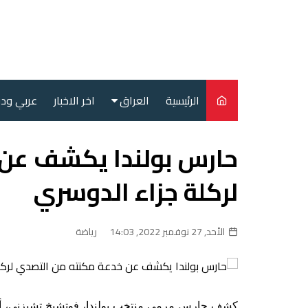
لتجاوز
لى
لمحتوى
الرئيسية
العراق
اخر الاخبار
عربي ود
أمن
حارس بولندا يكشف عن 
سياسة
لركلة جزاء الدوسري
محليات
الأحد, 27 نوفمبر 2022, 14:03
رياضة
كشف حارس مرمى منتخب بولندا، فوتشيخ تشيزني، أن ت