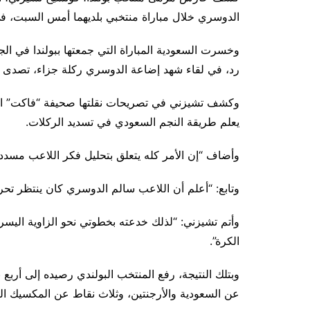
الدوسري خلال مباراة منتخبي بلديهما أمس السبت، 
وخسرت السعودية المباراة التي جمعتها ببولندا في الج
رد، في لقاء شهد إضاعة الدوسري ركلة جزاء، تصدى ل
وكشف تشيزني في تصريحات نقلتها صحيفة “فاكت” البو
يعلم طريقة النجم السعودي في تسديد الركلات.
وأضاف “إن الأمر كله يتعلق بتحليل فكر اللاعب مسدد ا
وتابع: “أعلم أن اللاعب سالم الدوسري كان ينتظر تح
وأتم تشيزني: “لذلك خدعته بخطوتي نحو الزاوية اليس
الكرة”.
وبتلك النتيجة، رفع المنتخب البولندي رصيده إلى أربع
عن السعودية والأرجنتين، وثلاث نقاط عن المكسيك الر