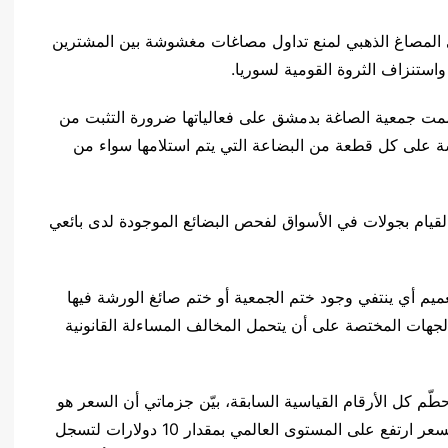
المصاغ الذهبي لمنع تداول مصاغات مغشوشة بين المشترين
واستنزاف الثروة القومية لسوريا.
ت جمعية الصاغة بدمشق على فعالياتها ضرورة التثبت من
ة على كل قطعة من البضاعة التي يتم استلامها سواء من
قيام بجولات في الأسواق لفحص البضائع الموجودة لدى بائعي
م أي ينتفي وجود ختم الجمعية أو ختم صائغ الورشة فيها
الجهات المختصة على أن يتحمل المخالف المساءلة القانونية
م كل الأرقام القياسية السابقة، بيّن جزماتي أن السعر هو
انعكاس حقيقي بل ومتهاود لواقع الحال، موضحاً أن السعر ارتفع على المستوى العالمي بمقدار 10 دولارات لتسجل