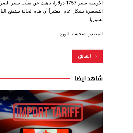
الأونصة سعر 1757 دولارا، ناهيك عن تقل
التسعيرة بشكل عام. معتبراً أن هذه الحالة ستفتح البا
لسوريا.
المصدر: صحيفة الثورة
تصفّح
السابق
المقالات
شاهد ايضا