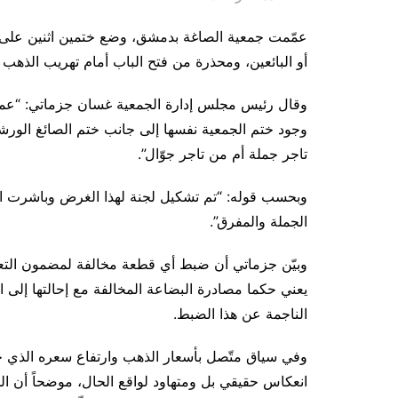
عمّمت جمعية الصاغة بدمشق، وضع ختمين اثنين على 
أو البائعين، ومحذرة من فتح الباب أمام تهريب الذهب 
وقال رئيس مجلس إدارة الجمعية غسان جزماتي: “عمم
وجود ختم الجمعية نفسها إلى جانب ختم الصائغ الورش
تاجر جملة أم من تاجر جوّال”.
وبحسب قوله: “تم تشكيل لجنة لهذا الغرض وباشرت ال
الجملة والمفرق”.
وبيّن جزماتي أن ضبط أي قطعة مخالفة لمضمون التعمي
يعني حكما مصادرة البضاعة المخالفة مع إحالتها إلى 
الناجمة عن هذا الضبط.
وفي سياق متّصل بأسعار الذهب وارتفاع سعره الذي حطّ