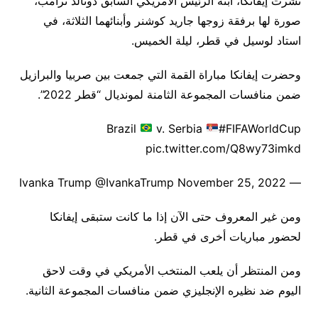
نشرت إيفانكا، ابنة الرئيس الأمريكي السابق دونالد ترامب،
صورة لها برفقة زوجها جاريد كوشنر وأبنائهما الثلاثة، في
استاد لوسيل في قطر، ليلة الخميس.
وحضرت إيفانكا مباراة القمة التي جمعت بين صربيا والبرازيل
ضمن منافسات المجموعة الثامنة لمونديال “قطر 2022”.
Brazil
v. Serbia
#FIFAWorldCup
pic.twitter.com/Q8wy73imkd
— Ivanka Trump @IvankaTrump November 25, 2022
ومن غير المعروف حتى الآن إذا ما كانت ستبقى إيفانكا
لحضور مباريات أخرى في قطر.
ومن المنتظر أن يلعب المنتخب الأمريكي في وقت لاحق
اليوم ضد نظيره الإنجليزي ضمن منافسات المجموعة الثانية.