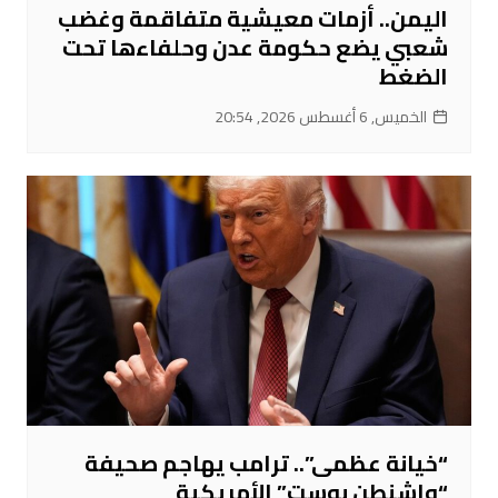
اليمن.. أزمات معيشية متفاقمة وغضب
شعبي يضع حكومة عدن وحلفاءها تحت
الضغط
الخميس, 6 أغسطس 2026, 20:54
“خيانة عظمى”.. ترامب يهاجم صحيفة
“واشنطن بوست” الأمريكية