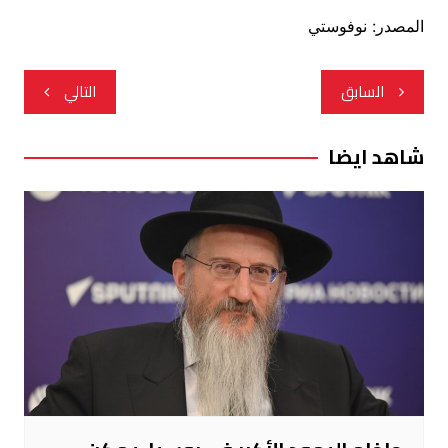
المصدر: نوفوستي
تصفّح
السابق
التالي
المقالات
شاهد ايضا