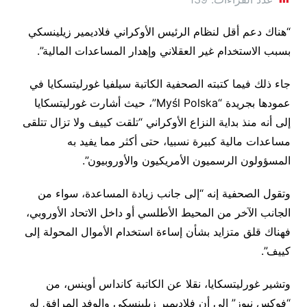
“هناك دعم أقل لنظام الرئيس الأوكراني فلاديمير زيلينسكي
بسبب الاستخدام غير العقلاني وإهدار المساعدات المالية”.
جاء ذلك فيما كتبته الصحفية الكاتبة سيلفيا غورليتسكايا في
عمودها بجريدة “Myśl Polska”، حيث أشارت غورليتسكايا
إلى أنه منذ بداية النزاع الأوكراني “تلقت كييف ولا تزال تتلقى
مساعدات مالية كبيرة نسبيا، حتى أكثر مما يفيد به
المسؤولون الرسميون الأمريكيون والأوروبيون”.
وتقول الصحفية إنه “إلى جانب زيادة المساعدة، سواء من
الجانب الآخر من المحيط الأطلسي أو داخل الاتحاد الأوروبي،
فهناك قلق متزايد بشأن إساءة استخدام الأموال المحولة إلى
كييف”.
وتشير غورليتسكايا، نقلا عن الكاتبة كانداس أوينس، من
“فوكس نيوز” إلى أن فلاديمير زيلينسكي والوفد المرافق له