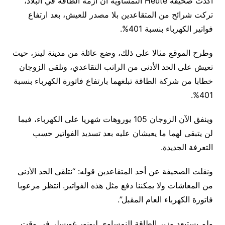
أكدت صحيفة Heute النمساوية أن أزمة الطاقة في البلاد،
تركت شرائح من المتقاعدين بلا مصدر للعيش، بعد ارتفاع
فواتير الكهرباء بنسبة 401%.
وطرح الموقع مثالا على ذلك، وضع عائلة من مدينة لينز، حيث
تعيش على الحد الأدنى من الراتب التقاعدي، وتلقى الزوجان
خطابا من شركة الطاقة تبلغهما بارتفاع فاتورة الكهرباء بنسبة
401%.
وينفق الآن الزوجان 105 يوروهات شهريا على الكهرباء، فيما
لن يتبقى لهما ما يعيشان عليه بعد تسديد الفواتير حسب
التعرفة الجديدة.
ونقلت الصحيفة عن أحد المتقاعدين قوله: “نتلقى الحد الأدنى
من المعاشات ولا يمكننا دفع مثل هذه الفواتير. انتظر مرعوبا
فاتورة الكهرباء العام المقبل”.
ولم يستبعد وزير الطاقة النمساوي ليونور غويسلر في وقت