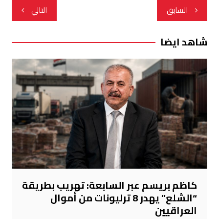
تصفّح
السابق
التالي
المقالات
شاهد ايضا
كاظم بريسم عبر السابعة: تهريب بطريقة
“الشلع” يهدر 8 ترليونات من أموال
العراقيين