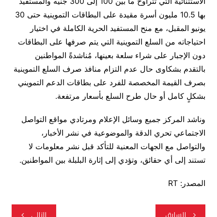
الاستثنائية التي تتراوح ما بين 100 إلى 300 جنيه والمستفيد
بها 10.5 مليون أسرة مقيدة على البطاقات التموينية حتى 30
يونيو المقبل، مع منح المستفيد الحرية الكاملة في اختيار
احتياجاته من السلع التموينية التي يتم صرفها على البطاقات
دون الإجبار على شراء سلعة بعينها، مُناشدةً المواطنين
بالتقدم بشكاوى حال عدم التزام منافذ صرف السلع التموينية
بصرف القيمة المخصصة للفرد على بطاقات الدعم التمويني
بشكلٍ كامل أو حال طرح السلع بأسعار مرتفعة.
وناشد المركز جميع وسائل الإعلام ومرتادي مواقع التواصل
الاجتماعي تحري الدقة والموضوعية في نشر الأخبار،
والتواصل مع الجهات المعنية للتأكد قبل نشر معلومات لا
تستند إلى أي حقائق، وتؤدي إلى إثارة البلبلة بين المواطنين.
المصدر: RT
تصفّح
السابق
التالي