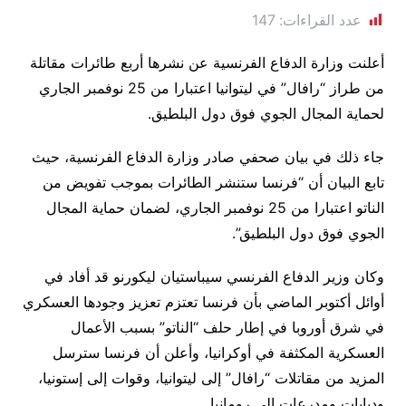
عدد القراءات:
147
أعلنت وزارة الدفاع الفرنسية عن نشرها أربع طائرات مقاتلة
من طراز “رافال” في ليتوانيا اعتبارا من 25 نوفمبر الجاري
لحماية المجال الجوي فوق دول البلطيق.
جاء ذلك في بيان صحفي صادر وزارة الدفاع الفرنسية، حيث
تابع البيان أن “فرنسا ستنشر الطائرات بموجب تفويض من
الناتو اعتبارا من 25 نوفمبر الجاري، لضمان حماية المجال
الجوي فوق دول البلطيق”.
وكان وزير الدفاع الفرنسي سيباستيان ليكورنو قد أفاد في
أوائل أكتوبر الماضي بأن فرنسا تعتزم تعزيز وجودها العسكري
في شرق أوروبا في إطار حلف “الناتو” بسبب الأعمال
العسكرية المكثفة في أوكرانيا، وأعلن أن فرنسا سترسل
المزيد من مقاتلات “رافال” إلى ليتوانيا، وقوات إلى إستونيا،
ودبابات ومدرعات إلى رومانيا.