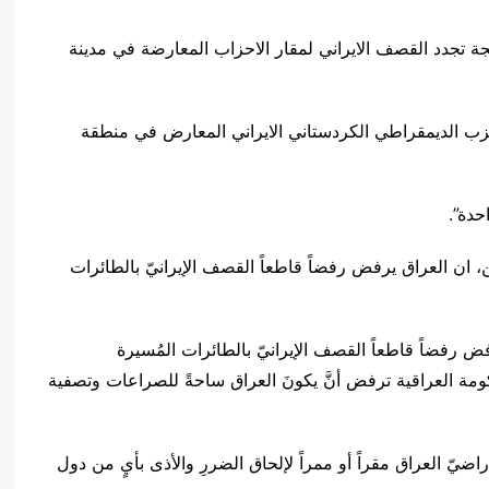
يجة تجدد القصف الايراني لمقار الاحزاب المعارضة في مدينة
حزب الديمقراطي الكردستاني الايراني المعارض في منطقة
حدة”.
ن، ان العراق يرفض رفضاً قاطعاً القصف الإيرانيّ بالطائرات
ض رفضاً قاطعاً القصف الإيرانيّ بالطائرات المُسيرة
مة العراقية ترفض أنَّ يكونَ العراق ساحةً للصراعات وتصفية
راضيّ العراق مقراً أو ممراً لإلحاق الضررِ والأذى بأيٍ من دول