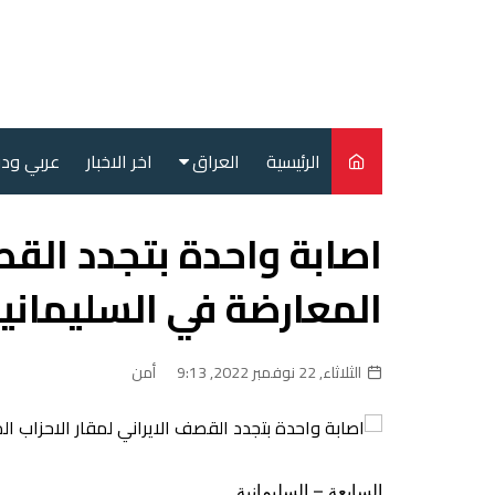
لتجاوز
لى
لمحتوى
الرئيسية
العراق
اخر الاخبار
عربي ود
أمن
اصابة واحدة بتجدد القص
سياسة
المعارضة في السليماني
محليات
الثلاثاء, 22 نوفمبر 2022, 9:13
أمن
السابعة – السليمانية