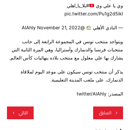
وي يا علي وي
#يلا_يا_اهلي
pic.twitter.com/Pu1g2d5ikI
— ‏النادي الأهلي
@AlAhly November 21, 2022
ويتواجد منتخب تونس في المجموعة الرابعة إلى جانب
منتخبات فرنسا والدنمارك وأستراليا، وهي المرة الثانية التي
يشارك بها علي معلول مع منتخب بلاده بنهائيات كأس العالم.
يذكر أن منتخب تونس سيكون على موعد اليوم لملاقاة
الدنمارك، على ملعب المدينة التعليمية.
المصدر: twitter/AlAhly
تصفّح
السابق
التالي
المقالات