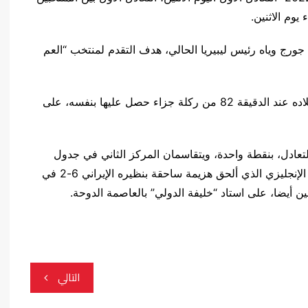
جورج وياه رئيس ليبيريا الحالي، هدف التقدم لمنتخب “العم
ورد النجم الويلزي غاريث بيل بهدف التعادل لمنتخب بلاده عند الدقيقة 82 من ركلة جزاء حصل عليها بنفسه، على
لتعادل، بنقطة واحدة، ويتقاسمان المركز الثاني في جدول
ترتيب المجموعة الثانية B بفارق نقطتين عن المنتخب الإنجليزي الذي ألحق هزيمة ساحقة بنظيره الإيراني 6-2 في
ن أيضا، على استاد “خليفة الدولي” بالعاصمة الدوحة.
التالي